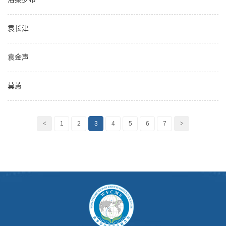
袁长津
袁金声
莫蕙
<
1
2
3
4
5
6
7
>