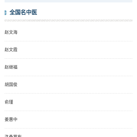
全国名中医
赵文海
赵文霞
赵继福
胡国俊
俞瑾
姜惠中
洛桑罗布