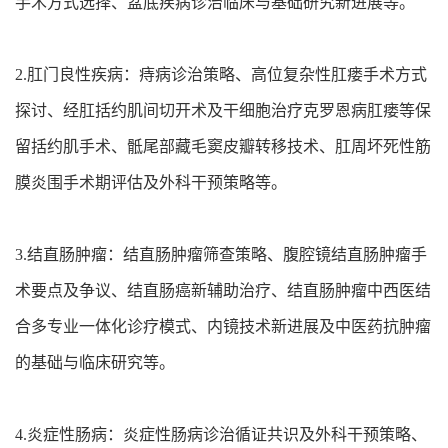
手术方式选择、盆底疾病诊治临床与基础研究新进展等。
2.肛门良性疾病：痔病诊治策略、高位复杂性肛瘘手术方式
探讨、经肛括约肌间切开术及干细胞治疗克罗恩病肛瘘等保
留括约肌手术、骶尾部藏毛窦皮瓣转移技术、肛周坏死性筋
膜炎围手术期评估及外科干预策略等。
3.结直肠肿瘤：结直肠肿瘤筛查策略、腹腔镜结直肠肿瘤手
术要点及争议、结直肠癌新辅助治疗、结直肠肿瘤中西医结
合多专业一体化诊疗模式、内镜技术新进展及中医药抗肿瘤
的基础与临床研究等。
4.炎症性肠病：炎症性肠病诊治循证共识及外科干预策略、