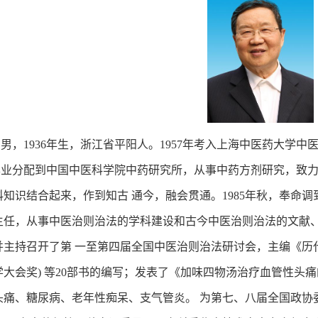
1936年生，浙江省平阳人。1957年考入上海中医药大学中
毕业分配到中国中医科学院中药研究所，从事中药方剂研究，致
科知识结合起来，作到知古 通今，融会贯通。1985年秋，奉命
主任，从事中医治则治法的学科建设和古今中医治则治法的文献
并主持召开了第 一至第四届全国中医治则治法研讨会，主编《历
学大会奖) 等20部书的编写；发表了《加味四物汤治疗血管性头
头痛、糖尿病、老年性痴呆、支气管炎。 为第七、八届全国政协