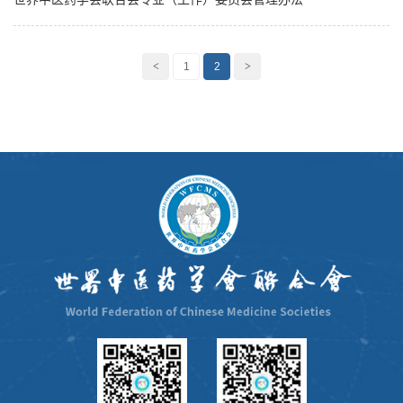
<
1
2
>