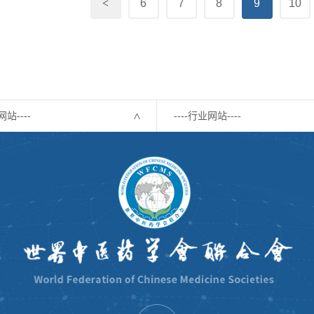
<
6
7
8
9
10
网站----
----行业网站----