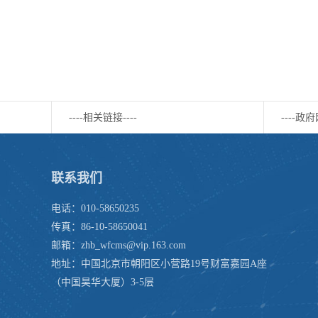
----相关链接----
----政府
联系我们
电话：010-58650235
传真：86-10-58650041
邮箱：zhb_wfcms@vip.163.com
地址：中国北京市朝阳区小营路19号财富嘉园A座
（中国昊华大厦）3-5层