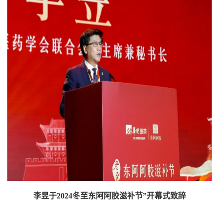
李昱于2024冬至东阿阿胶滋补节”开幕式致辞