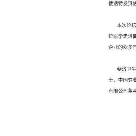
使馆特发贺
本次论坛由
统医学走进
企业的众多
斐济卫生部常务
士、中国驻
有限公司董