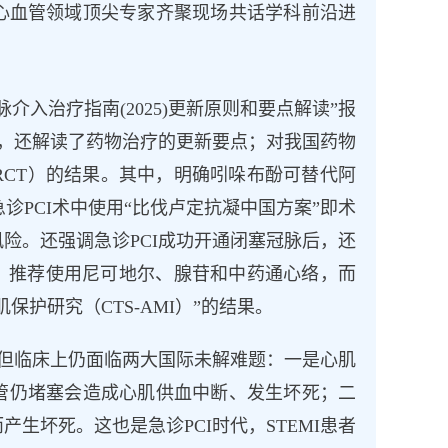
心血管领域顶尖专家齐聚现场共话学科前沿进
入治疗指南(2025)更新原则和要点解读”报
外，还解读了药物治疗的更新要点；对我国药物
CT）的结果。其中，明确吲哚布酚可替代阿
诊PCI术中使用“比伐卢定抗凝中国方案”即术
险。还强调急诊PCI成功开通闭塞冠脉后，还
。推荐使用尼可地尔、腺苷和中药通心络，而
护研究（CTS-AMI）”的结果。
及，但临床上仍面临两大国际未解难题：一是心肌
血管仍堵塞会造成心肌供血中断、发生坏死；二
生坏死。这也是急诊PCI时代，STEMI患者