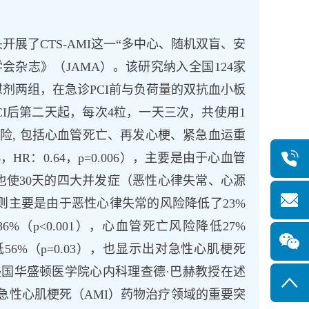
展了CTS-AMI这一“多中心、随机双盲、安
杂志》（JAMA）。该研究纳入全国124家
安慰剂两组，在急诊PCI前与负荷量的双抗血小板
I后第二天起，每次4粒，一天三次，共使用1
风险, 包括心血管死亡、再发心梗、紧急血运重
，HR：0.64，p=0.006），主要是由于心血管
4)所致；通心络也使30天的四大并发症（恶性心律失常、心源
，则主要是由于恶性心律失常的风险降低了23%
36%（p<0.001），心血管死亡风险降低27%
卒中降低56%（p=0.03），也显示出对急性心肌梗死
美国华盛顿医学院心内科理查德·巴赫教授在述
急性心肌梗死（AMI）药物治疗领域的重要突