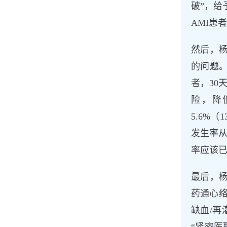
破”，
AMI患
然后，杨
的问题。
者，30天
险，降低
5.6%（
发生率从
率应该已
最后，
药通心
缺血/再