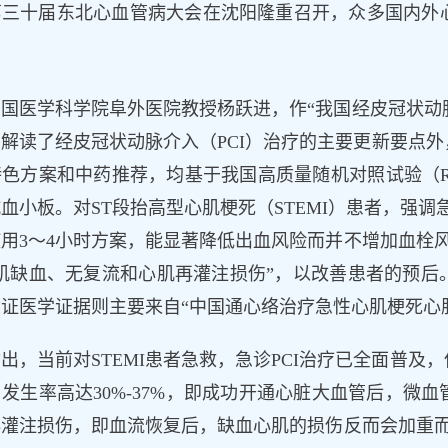
第三十届东北心血管病大会在沈阳隆重召开，众多国内外
国医学科学院阜外医院教授杨跃进，作“我国经皮冠状动脉介
解读了经皮冠状动脉介入（PCI）治疗的主要更新要点
特色方案和中药推荐，均基于我国高质量随机对照试验（R
血小板。对ST段抬高型心肌梗死（STEMI）患者，强调急
用3～4小时方案，能显著降低出血风险而并不增加血栓风
心肌缺血、无复流和心肌再灌注损伤”，以改善患者的预后
证医学证据则主要来自“中国通心络治疗急性心肌梗死心肌保
出，当前对STEMI患者急救，急诊PCI治疗已全面普
发生率高达30%-37%，即成功开通心脏大血管后，微
灌注损伤，即血流恢复后，缺血心肌的损伤反而会加重而产