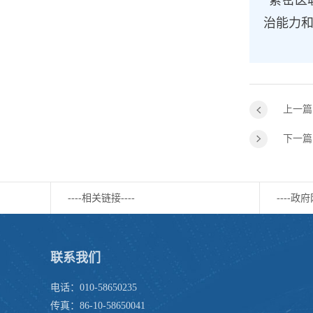
“紧密医
治能力和
上一篇
下一篇
----相关链接----
----政府
联系我们
电话：010-58650235
传真：86-10-58650041