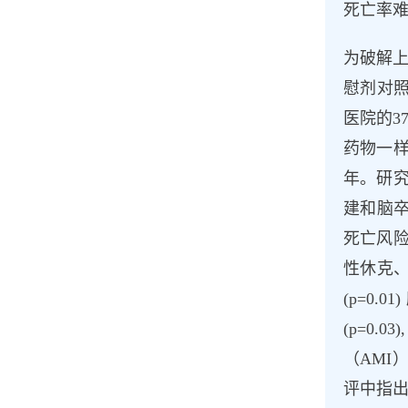
死亡率
为破解上
慰剂对照
医院的3
药物一样
年。研究
建和脑卒中
死亡风险降
性休克、
(p=0
(p=0.
（AMI
评中指出