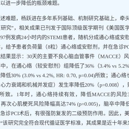
难以进一步降低的瓶颈难题。
述难题，杨跃进在多年系列基础、机制研究基础上，牵头开
研究”，相关成果已刊发于国际顶级医学期刊《美国医学会
797例发病24小时内的STEMI患者，随机分成通心络或
，给予患者负荷量（8粒）通心络或安慰剂，并在急诊PC
结果显示：30天的主要不良心脑血管事件（MACCE）
，在通心络（较安慰剂）组降低了36%（3.4% vs 5.2%
低30% (3.0% vs 4.2%, HR: 0.70, p=0.0
心力衰竭和机械并发症）发生率降低20%（p=0.008）
.01) 所致。1年时，通心络持续有效，降低MACCE的风险
03), 再次心肌梗死风险降幅高达74% (p=0.005)，脑
）急诊PCI术后，有很强防复发的二级预防作用。因此，
“该研究完全符合现代循证医学标准，其成果是近十年来