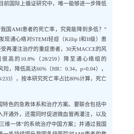
目前国际上循证研究中，唯一能够进一步降低
对我国AMI患者的死亡率，究竟能降到多低？”
心络对STEMI轻症（Killip I和II级）患
 对未接受再灌注治疗的重症患者，30天MACCE的风
很高的10.8%（28/259）降至通心络组的
风险，降低高达66%（HR：0.34，p=0.04），
（4/233），按本研究死亡率占比80%计算，死亡
国特色的急救体系和治疗方案。要联合包括中
入开通外，还需同时促进微血管再灌注，以及
肌“三维一体”的系统治疗中国方案；并通过我国