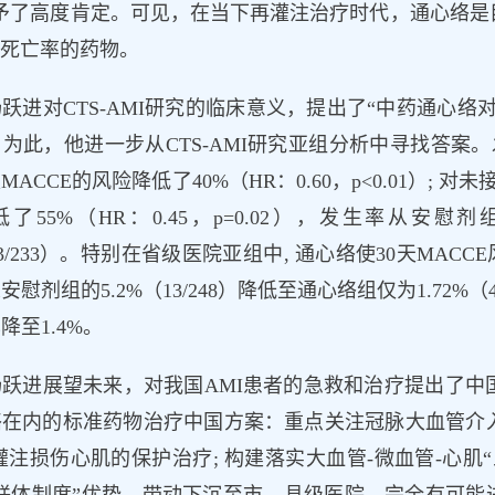
给予了高度肯定。可见，在当下再灌注治疗时代，通心络是
者死亡率的药物。
跃进对CTS-AMI研究的临床意义，提出了“中药通心络
为此，他进一步从CTS-AMI研究亚组分析中寻找答案。发现通
MACCE的风险降低了40%（HR：0.60，p<0.01）;
了55%（HR：0.45，p=0.02），发生率从安慰剂组
13/233）。特别在省级医院亚组中, 通心络使30天MACCE
安慰剂组的5.2%（13/248）降低至通心络组仅为1.72%
降至1.4%。
杨跃进展望未来，对我国AMI患者的急救和治疗提出了中
络在内的标准药物治疗中国方案：重点关注冠脉大血管介
灌注损伤心肌的保护治疗; 构建落实大血管-微血管-心