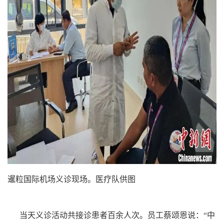
暹粒国际机场义诊现场。医疗队供图
当天义诊活动共接诊患者百余人次。员工蔡颂恩说：“中