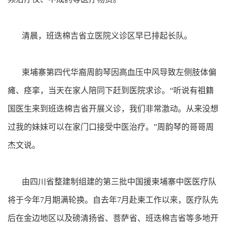
清晨，班迭棉吉省立医院义诊区早已排起长队。
柬埔寨第四代华裔周韵琴因高血压中风导致左侧肢体偏
瘫、痉挛，当天在家人陪同下赶到医院求诊。“听说有祖籍
国医生来到班迭棉吉省开展义诊，我们非常激动。从来没想
过我的妹妹可以在家门口接受中医治疗。”周韵琴的哥哥周
杰文说。
由四川省整建制组建的第三批中国援柬埔寨中医医疗队
将于今年7月期满轮换。自去年7月赴柬工作以来，医疗队先
后在金边地区以及磅清扬省、菩萨省、班迭棉吉省等多地开