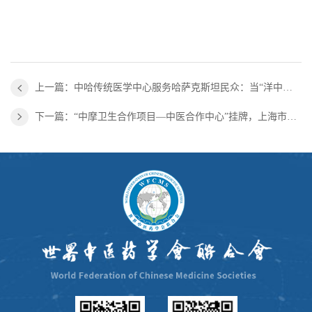
上一篇：中哈传统医学中心服务哈萨克斯坦民众：当“洋中医”拈起那根神奇的银针
下一篇：“中摩卫生合作项目—中医合作中心”挂牌，上海市副市长陈宇剑出席活动