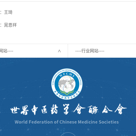
：王琦
：晁恩祥
网站----
----行业网站----