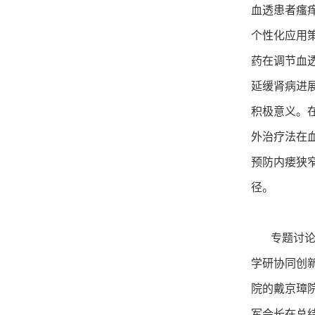
血透患者瘙
个性化应用
药在调节血
延缓肾病进
积极意义。
外治疗法在
预防内瘘狭
径。
专题讨论环
学研协同创
院的戴京璋
军会长在总