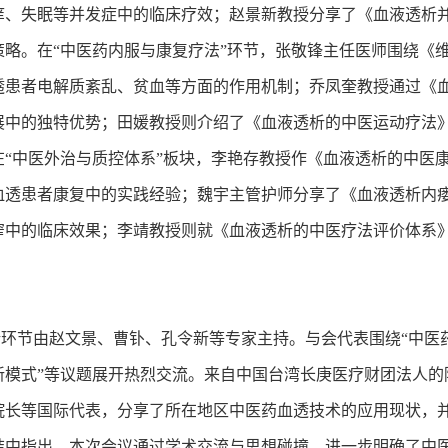
痒、失眠等并发症中的临床疗效；赵景新教授分享了《血液透析
策略。在“中医药内服与康复疗法”环节，张敬锋主任医师围绕《
透患者电解质紊乱、贫血等方面的作用机制；乔凤奎教授通过《
展中的独特优势；田媛教授则介绍了《血液透析的中医运动疗法
在“中医外治与质控体系”板块，李艳存教授作《血液透析的中医
血透患者康复中的实践经验；魏宇主管护师分享了《血液透析内
窄中的临床效果；李靖教授则就《血液透析的中医疗法评价体系
节由赵文景、曹钋、孔令新等专家主持。与会代表围绕“中医药血
新模式”等议题展开热烈交流。来自中国台湾长庚医疗财团法人的
院长等国际代表，分享了所在地区中医药血透技术的应用现状，
结中指出，本次会议通过学术交流与思想碰撞，进一步明确了中医