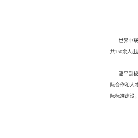
世界中联副
共150余人
潘平副秘书
际合作和人
际标准建设