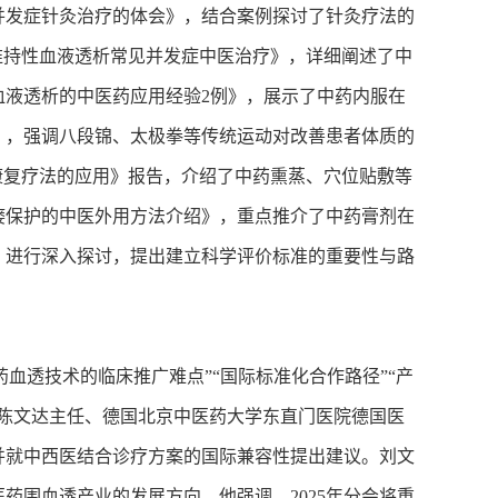
并发症针灸治疗的体会》，结合案例探讨了针灸疗法的
维持性血液透析常见并发症中医治疗》，详细阐述了中
血液透析的中医药应用经验2例》，展示了中药内服在
》，强调八段锦、太极拳等传统运动对改善患者体质的
康复疗法的应用》报告，介绍了中药熏蒸、穴位贴敷等
瘘保护的中医外用方法介绍》，重点推介了中药膏剂在
》进行深入探讨，提出建立科学评价标准的重要性与路
透技术的临床推广难点”“国际标准化合作路径”“产
陈文达主任、德国北京中医药大学东直门医院德国医
并就中西医结合诊疗方案的国际兼容性提出建议。刘文
药围血透产业的发展方向。他强调，2025年分会将重