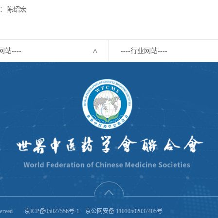
：陈绍宏
网站----
----行业网站----
eserved
京ICP备05027556号-1
京公网安备 11010502037405号