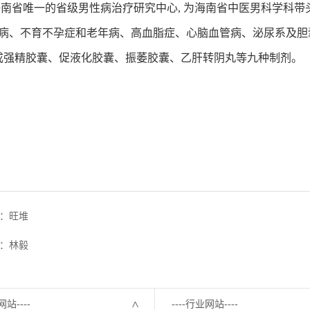
省唯一的省级男性病治疗研究中心, 为海南省中医男科学科带
男性病、不育不孕症和老年病、高血脂症、心脑血管病、泌尿系及
成强精胶囊、促液化胶囊、振萎胶囊、乙肝转阴丸等九种制剂。
：旺堆
：林毅
网站----
----行业网站----