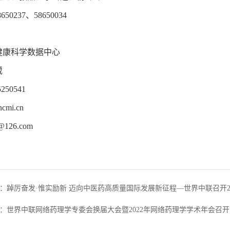
650237、58650034
口健康科学数据中心
葳
250541
mi.cn
@126.com
：踔厉奋发·惟实励新 迈向中医药高质量国际发展新征程—世界中联召开2
：世界中联网络药理学专委会换届大会暨2022年网络药理学学术年会召开