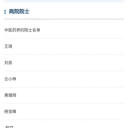
两院院士
中医药界的院士名单
王琦
刘良
仝小林
黄璐琦
杨宝峰
程京