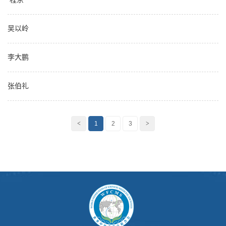
吴以岭
李大鹏
张伯礼
<
1
2
3
>