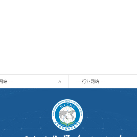
网站----
----行业网站----